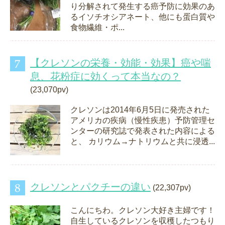
り分解されて発生する癌予防に効果のあ
るイソチオシアネート、他にも蛋白質や
食物繊維・ポ...
【クレソンの栄養・効能・効果】癌や喘
息、花粉症に効くって本当なの？
(23,070pv)
クレソンは2014年6月5日に発売された
アメリカの疾病（慢性疾患）予防管理セ
ンターの研究誌で発表された内容による
と、 カリウム→ナトリウムと共に浸透...
クレソンとパクチーの違い
(22,307pv)
こんにちわ。クレソン大好き主婦です！
自生しているクレソンを収穫したつもり