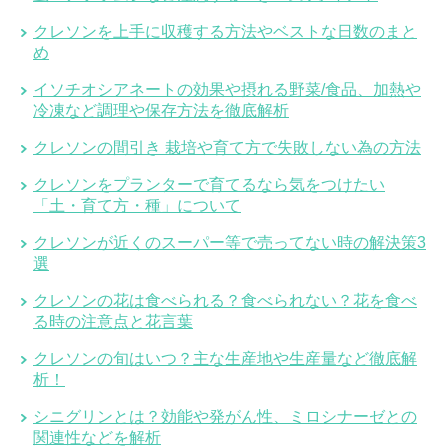
クレソンを上手に収穫する方法やベストな日数のまと
め
イソチオシアネートの効果や摂れる野菜/食品、加熱や
冷凍など調理や保存方法を徹底解析
クレソンの間引き 栽培や育て方で失敗しない為の方法
クレソンをプランターで育てるなら気をつけたい
「土・育て方・種」について
クレソンが近くのスーパー等で売ってない時の解決策3
選
クレソンの花は食べられる？食べられない？花を食べ
る時の注意点と花言葉
クレソンの旬はいつ？主な生産地や生産量など徹底解
析！
シニグリンとは？効能や発がん性、ミロシナーゼとの
関連性などを解析