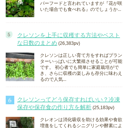
パーフードと言われていますが『花が咲
いた場合でも食べれる』のでしょうか...
クレソンを上手に収穫する方法やベスト
な日数のまとめ
(26,383pv)
クレソンは正しい育て方をすればプラン
ターいっぱいに大繁殖させることが可能
です。 初心者でも簡単に家庭栽培がで
き、さらに収穫の楽しみも存分に味わえ
るので人気...
クレソンってどう保存すればいい？冷凍
保存や保存食の作り方を解析
(25,183pv)
クレオンは消化吸収を助ける効果や食欲
増進をしてくれるシニグリンや酵素によ