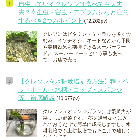
自生しているクレソンは食べても大丈
夫？寄生虫・害虫・アブラムシなど注意
するべき2つのポイント
(72,262pv)
クレソンはビタミン・ミネラルを多く含
む為、イソチオシアネートなどがん予防
や美肌効果も期待できるスーパーフー
ド。 スーパーフードという事もあっ
て、お店で売っ...
【クレソンを水耕栽培する方法】種・ペ
ットボトル・水槽・コップ・スポンジ
等、徹底解説
(40,677pv)
クレソン（オレンジガラシ）は繁殖力が
凄まじい野菜です。 茎を適当な水に入
れておくだけで簡単に成長しますし、水
耕栽培でも土耕栽培でもそこまで難しく