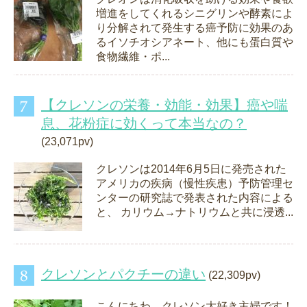
増進をしてくれるシニグリンや酵素によ
り分解されて発生する癌予防に効果のあ
るイソチオシアネート、他にも蛋白質や
食物繊維・ポ...
【クレソンの栄養・効能・効果】癌や喘
息、花粉症に効くって本当なの？
(23,071pv)
クレソンは2014年6月5日に発売された
アメリカの疾病（慢性疾患）予防管理セ
ンターの研究誌で発表された内容による
と、 カリウム→ナトリウムと共に浸透...
クレソンとパクチーの違い
(22,309pv)
こんにちわ。クレソン大好き主婦です！