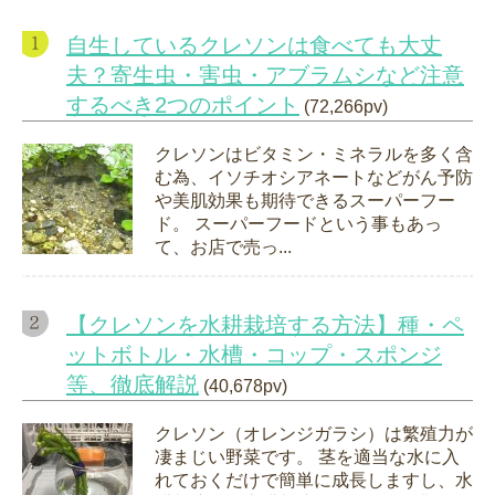
自生しているクレソンは食べても大丈
夫？寄生虫・害虫・アブラムシなど注意
するべき2つのポイント
(72,266pv)
クレソンはビタミン・ミネラルを多く含
む為、イソチオシアネートなどがん予防
や美肌効果も期待できるスーパーフー
ド。 スーパーフードという事もあっ
て、お店で売っ...
【クレソンを水耕栽培する方法】種・ペ
ットボトル・水槽・コップ・スポンジ
等、徹底解説
(40,678pv)
クレソン（オレンジガラシ）は繁殖力が
凄まじい野菜です。 茎を適当な水に入
れておくだけで簡単に成長しますし、水