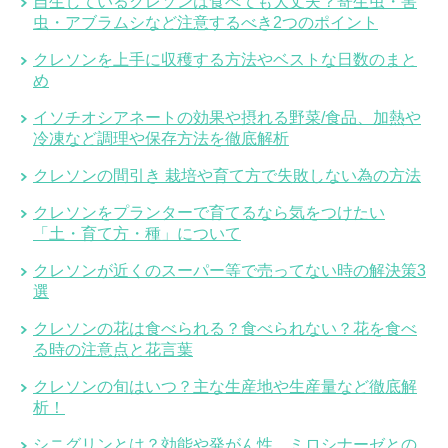
自生しているクレソンは食べても大丈夫？寄生虫・害
虫・アブラムシなど注意するべき2つのポイント
クレソンを上手に収穫する方法やベストな日数のまと
め
イソチオシアネートの効果や摂れる野菜/食品、加熱や
冷凍など調理や保存方法を徹底解析
クレソンの間引き 栽培や育て方で失敗しない為の方法
クレソンをプランターで育てるなら気をつけたい
「土・育て方・種」について
クレソンが近くのスーパー等で売ってない時の解決策3
選
クレソンの花は食べられる？食べられない？花を食べ
る時の注意点と花言葉
クレソンの旬はいつ？主な生産地や生産量など徹底解
析！
シニグリンとは？効能や発がん性、ミロシナーゼとの