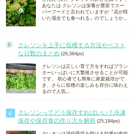
あなたは クレソンは栄養が豊富でスー
パーフードと言われていますが『花が咲
いた場合でも食べれる』のでしょうか...
クレソンを上手に収穫する方法やベスト
な日数のまとめ
(26,384pv)
クレソンは正しい育て方をすればプラン
ターいっぱいに大繁殖させることが可能
です。 初心者でも簡単に家庭栽培がで
き、さらに収穫の楽しみも存分に味わえ
るので人気...
クレソンってどう保存すればいい？冷凍
保存や保存食の作り方を解析
(25,184pv)
クレオンは消化吸収を助ける効果や食欲