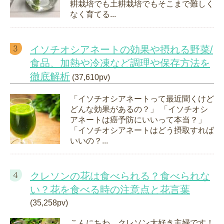
耕栽培でも土耕栽培でもそこまで難しく
なく育てる...
イソチオシアネートの効果や摂れる野菜/
食品、加熱や冷凍など調理や保存方法を
徹底解析
(37,610pv)
「イソチオシアネートって最近聞くけど
どんな効果があるの？」 「イソチオシ
アネートは癌予防にいいって本当？」
「イソチオシアネートはどう摂取すれば
いいの？...
クレソンの花は食べられる？食べられな
い？花を食べる時の注意点と花言葉
(35,258pv)
こんにちわ。クレソン大好き主婦です！