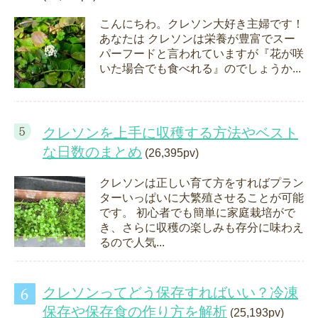
こんにちわ。クレソン大好き主婦です！
あなたは クレソンは栄養が豊富でスー
パーフードと言われていますが『花が咲
いた場合でも食べれる』のでしょうか...
クレソンを上手に収穫する方法やベスト
な日数のまとめ
(26,395pv)
クレソンは正しい育て方をすればプラン
ターいっぱいに大繁殖させることが可能
です。 初心者でも簡単に家庭栽培がで
き、さらに収穫の楽しみも存分に味わえ
るので人気...
クレソンってどう保存すればいい？冷凍
保存や保存食の作り方を解析
(25,193pv)