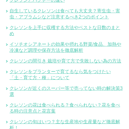
クレソンとパクチーの違い
自生しているクレソンは食べても大丈夫？寄生虫・害
虫・アブラムシなど注意するべき2つのポイント
クレソンを上手に収穫する方法やベストな日数のまと
め
イソチオシアネートの効果や摂れる野菜/食品、加熱や
冷凍など調理や保存方法を徹底解析
クレソンの間引き 栽培や育て方で失敗しない為の方法
クレソンをプランターで育てるなら気をつけたい
「土・育て方・種」について
クレソンが近くのスーパー等で売ってない時の解決策3
選
クレソンの花は食べられる？食べられない？花を食べ
る時の注意点と花言葉
クレソンの旬はいつ？主な生産地や生産量など徹底解
析！