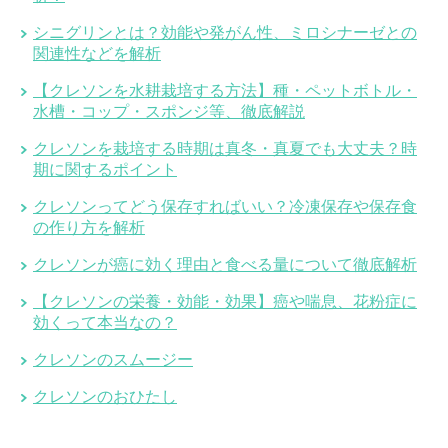
シニグリンとは？効能や発がん性、ミロシナーゼとの
関連性などを解析
【クレソンを水耕栽培する方法】種・ペットボトル・
水槽・コップ・スポンジ等、徹底解説
クレソンを栽培する時期は真冬・真夏でも大丈夫？時
期に関するポイント
クレソンってどう保存すればいい？冷凍保存や保存食
の作り方を解析
クレソンが癌に効く理由と食べる量について徹底解析
【クレソンの栄養・効能・効果】癌や喘息、花粉症に
効くって本当なの？
クレソンのスムージー
クレソンのおひたし