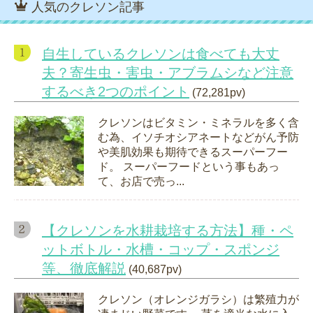
人気のクレソン記事
自生しているクレソンは食べても大丈
夫？寄生虫・害虫・アブラムシなど注意
するべき2つのポイント
(72,281pv)
クレソンはビタミン・ミネラルを多く含
む為、イソチオシアネートなどがん予防
や美肌効果も期待できるスーパーフー
ド。 スーパーフードという事もあっ
て、お店で売っ...
【クレソンを水耕栽培する方法】種・ペ
ットボトル・水槽・コップ・スポンジ
等、徹底解説
(40,687pv)
クレソン（オレンジガラシ）は繁殖力が