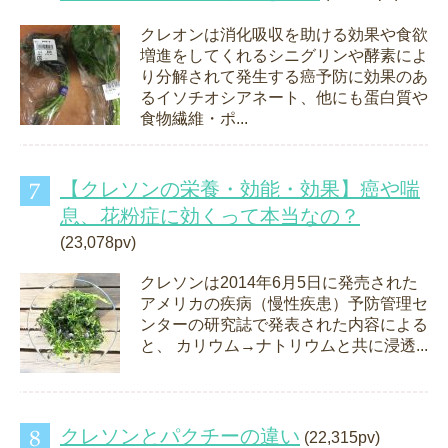
クレオンは消化吸収を助ける効果や食欲
増進をしてくれるシニグリンや酵素によ
り分解されて発生する癌予防に効果のあ
るイソチオシアネート、他にも蛋白質や
食物繊維・ポ...
【クレソンの栄養・効能・効果】癌や喘
息、花粉症に効くって本当なの？
(23,078pv)
クレソンは2014年6月5日に発売された
アメリカの疾病（慢性疾患）予防管理セ
ンターの研究誌で発表された内容による
と、 カリウム→ナトリウムと共に浸透...
クレソンとパクチーの違い
(22,315pv)