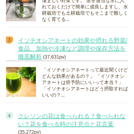
凄まじい野菜です。 茎を適当な水に入
れておくだけで簡単に成長しますし、水
耕栽培でも土耕栽培でもそこまで難しく
なく育てる...
イソチオシアネートの効果や摂れる野菜/
食品、加熱や冷凍など調理や保存方法を
徹底解析
(37,631pv)
「イソチオシアネートって最近聞くけど
どんな効果があるの？」 「イソチオシ
アネートは癌予防にいいって本当？」
「イソチオシアネートはどう摂取すれば
いいの？...
クレソンの花は食べられる？食べられな
い？花を食べる時の注意点と花言葉
(35,272pv)