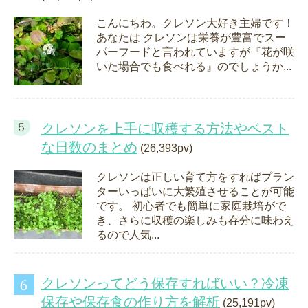
こんにちわ。クレソン大好き主婦です！
あなたは クレソンは栄養が豊富でスー
パーフードと言われていますが『花が咲
いた場合でも食べれる』のでしょうか...
クレソンを上手に収穫する方法やベスト
な日数のまとめ
(26,393pv)
クレソンは正しい育て方をすればプラン
ターいっぱいに大繁殖させることが可能
です。 初心者でも簡単に家庭栽培がで
き、さらに収穫の楽しみも存分に味わえ
るので人気...
クレソンってどう保存すればいい？冷凍
保存や保存食の作り方を解析
(25,191pv)