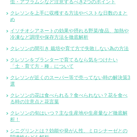
虫・アブラムシなど注意するべき2つのポイント
クレソンを上手に収穫する方法やベストな日数のまと
め
イソチオシアネートの効果や摂れる野菜/食品、加熱や
冷凍など調理や保存方法を徹底解析
クレソンの間引き 栽培や育て方で失敗しない為の方法
クレソンをプランターで育てるなら気をつけたい
「土・育て方・種」について
クレソンが近くのスーパー等で売ってない時の解決策3
選
クレソンの花は食べられる？食べられない？花を食べ
る時の注意点と花言葉
クレソンの旬はいつ？主な生産地や生産量など徹底解
析！
シニグリンとは？効能や発がん性、ミロシナーゼとの