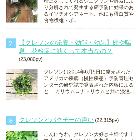
増進をしてくれるシニグリンや酵素によ
り分解されて発生する癌予防に効果のあ
るイソチオシアネート、他にも蛋白質や
食物繊維・ポ...
【クレソンの栄養・効能・効果】癌や喘
息、花粉症に効くって本当なの？
(23,080pv)
クレソンは2014年6月5日に発売された
アメリカの疾病（慢性疾患）予防管理セ
ンターの研究誌で発表された内容による
と、 カリウム→ナトリウムと共に浸透...
クレソンとパクチーの違い
(22,315pv)
こんにちわ。クレソン大好き主婦です！