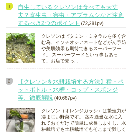
自生しているクレソンは食べても大丈
夫？寄生虫・害虫・アブラムシなど注意
するべき2つのポイント
(72,281pv)
クレソンはビタミン・ミネラルを多く含
む為、イソチオシアネートなどがん予防
や美肌効果も期待できるスーパーフー
ド。 スーパーフードという事もあっ
て、お店で売っ...
【クレソンを水耕栽培する方法】種・ペ
ットボトル・水槽・コップ・スポンジ
等、徹底解説
(40,687pv)
クレソン（オレンジガラシ）は繁殖力が
凄まじい野菜です。 茎を適当な水に入
れておくだけで簡単に成長しますし、水
耕栽培でも土耕栽培でもそこまで難しく