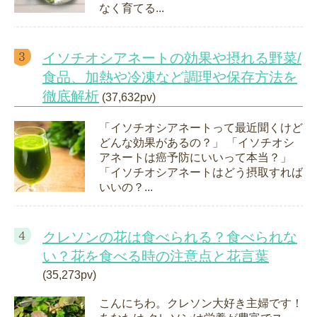
なく育てる...
イソチオシアネートの効果や摂れる野菜/
食品、加熱や冷凍など調理や保存方法を
徹底解析
(37,632pv)
「イソチオシアネートって最近聞くけど
どんな効果があるの？」 「イソチオシ
アネートは癌予防にいいって本当？」
「イソチオシアネートはどう摂取すれば
いいの？...
クレソンの花は食べられる？食べられな
い？花を食べる時の注意点と花言葉
(35,273pv)
こんにちわ。クレソン大好き主婦です！