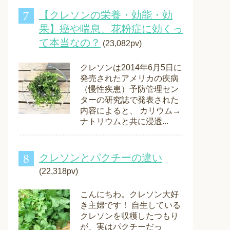
【クレソンの栄養・効能・効
果】癌や喘息、花粉症に効くっ
て本当なの？
(23,082pv)
クレソンは2014年6月5日に
発売されたアメリカの疾病
（慢性疾患）予防管理セン
ターの研究誌で発表された
内容によると、 カリウム→
ナトリウムと共に浸透...
クレソンとパクチーの違い
(22,318pv)
こんにちわ。クレソン大好
き主婦です！ 自生している
クレソンを収穫したつもり
が、実はパクチーだっ