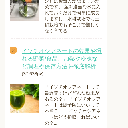
シ）は繁殖力が凄まじい野
菜です。 茎を適当な水に入
れておくだけで簡単に成長
しますし、水耕栽培でも土
耕栽培でもそこまで難しく
なく育てる...
イソチオシアネートの効果や摂
れる野菜/食品、加熱や冷凍な
ど調理や保存方法を徹底解析
(37,638pv)
「イソチオシアネートって
最近聞くけどどんな効果が
あるの？」 「イソチオシア
ネートは癌予防にいいって
本当？」 「イソチオシアネ
ートはどう摂取すればいい
の？...