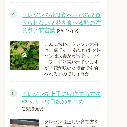
クレソンの花は食べられる？食
べられない？花を食べる時の注
意点と花言葉
(35,277pv)
こんにちわ。クレソン大好
き主婦です！ あなたは クレ
ソンは栄養が豊富でスーパ
ーフードと言われています
が『花が咲いた場合でも食
べれる』のでしょうか...
クレソンを上手に収穫する方法
やベストな日数のまとめ
(26,399pv)
クレソンは正しい育て方を