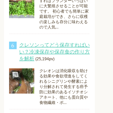
すればプランターいっぱい
に大繁殖させることが可能
です。 初心者でも簡単に家
庭栽培ができ、さらに収穫
の楽しみも存分に味わえる
ので人気...
クレソンってどう保存すればい
い？冷凍保存や保存食の作り方
を解析
(25,194pv)
クレオンは消化吸収を助け
る効果や食欲増進をしてく
れるシニグリンや酵素によ
り分解されて発生する癌予
防に効果のあるイソチオシ
アネート、他にも蛋白質や
食物繊維・ポ...