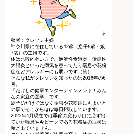
寄
稿者：クレソン主婦
神奈川県に在住している42歳（息子9歳・娘
7歳）の主婦です。
体は比較的弱い方で、逆流性食道炎・潰瘍性
大腸炎といった病気を患ってたり喘息や花粉
症などアレルギーにも弱いです（笑）
そんな私がクレソンを知ったのは2016年の6
月。
「たけしの健康エンターテインメント！みん
なの家庭の医学」です。
癌予防だけではなく喘息や花粉症にもよいと
の事でそこからほぼ毎日摂取しています。
2023年4月現在では季節の変わり目に必ず出
ていた喘息や今ピークである花粉症の症状は
殆ど出ていません。