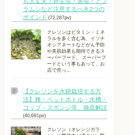
も大丈夫？寄生虫・害虫・アブ
ラムシなど注意するべき2つの
ポイント
(72,287pv)
クレソンはビタミン・ミネ
ラルを多く含む為、イソチ
オシアネートなどがん予防
や美肌効果も期待できるス
ーパーフード。 スーパーフ
ードという事もあって、お
店で売っ...
【クレソンを水耕栽培する方
法】種・ペットボトル・水槽・
コップ・スポンジ等、徹底解説
(40,691pv)
クレソン（オレンジガラ